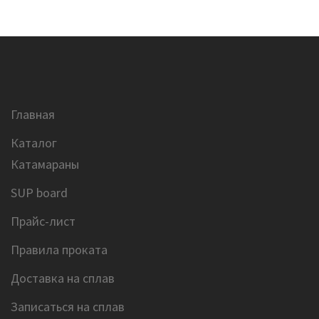
Главная
Каталог
Катамараны
SUP board
Прайс-лист
Правила проката
Доставка на сплав
Записаться на сплав